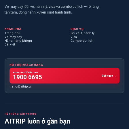
Vé máy bay, đổi vé, hành lý, visa và combo du lịch — rõ ràng,
tận tâm, đồng hành xuyên suốt hành trình.
KHÁM PHÁ
DỊCH VỤ
Trang chủ
Đổi vé & hành lý
Vé máy bay
Visa
Hãng hàng không
Combo du lịch
Bài viết
HỖ TRỢ KHÁCH HÀNG
HOTLINE TƯ VẤN 24/7
1900 6695
Gọi ngay →
hello@aitrip.vn
HỆ THỐNG VĂN PHÒNG
AITRIP luôn ở gần bạn