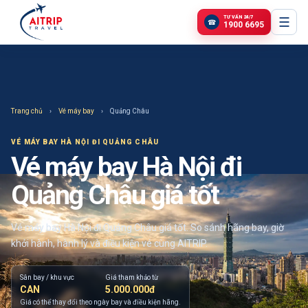
TƯ VẤN 24/7
☰
☎
1900 6695
Trang chủ
›
Vé máy bay
›
Quảng Châu
VÉ MÁY BAY
HÀ NỘI ĐI QUẢNG CHÂU
Vé máy bay Hà Nội đi
Quảng Châu giá tốt
Vé máy bay Hà Nội đi Quảng Châu giá tốt. So sánh hãng bay, giờ
khởi hành, hành lý và điều kiện vé cùng AITRIP.
Sân bay / khu vực
Giá tham khảo từ
CAN
5.000.000đ
Giá có thể thay đổi theo ngày bay và điều kiện hãng.