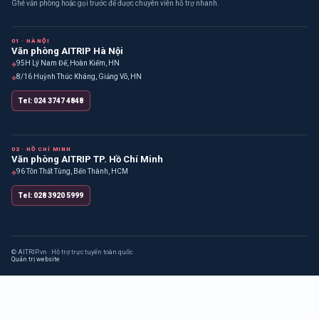
Ghé văn phòng hoặc gọi trước để được chuyên viên hỗ trợ nhanh.
01 · HÀ NỘI
Văn phòng AITRIP Hà Nội
⌖
95H Lý Nam Đế, Hoàn Kiếm, HN
⌖
8/16 Huỳnh Thúc Kháng, Giảng Võ, HN
Tel: 024 3747 4848
02 · HỒ CHÍ MINH
Văn phòng AITRIP TP. Hồ Chí Minh
⌖
96 Tôn Thất Tùng, Bến Thành, HCM
Tel: 028 3920 5999
© AITRIP.vn · Hỗ trợ trực tuyến toàn quốc
Quản trị website