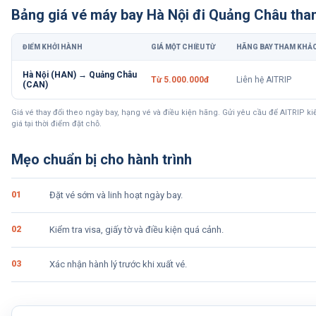
Bảng giá vé máy bay
Hà Nội đi Quảng Châu
tha
ĐIỂM KHỞI HÀNH
GIÁ MỘT CHIỀU TỪ
HÃNG BAY THAM KHẢ
Hà Nội (HAN) → Quảng Châu
Từ 5.000.000đ
Liên hệ AITRIP
(CAN)
Giá vé thay đổi theo ngày bay, hạng vé và điều kiện hãng. Gửi yêu cầu để AITRIP k
giá tại thời điểm đặt chỗ.
Mẹo chuẩn bị cho hành trình
0
1
Đặt vé sớm và linh hoạt ngày bay.
0
2
Kiểm tra visa, giấy tờ và điều kiện quá cảnh.
0
3
Xác nhận hành lý trước khi xuất vé.