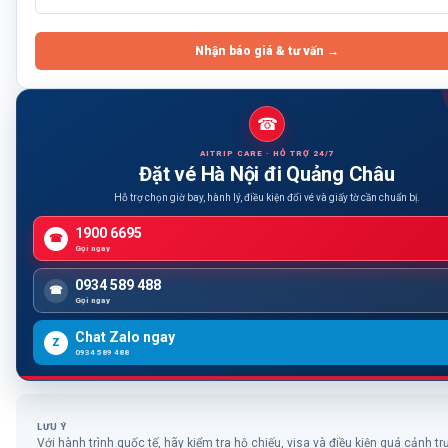
Nhận báo giá & tư vấn →
☎
AITRIP CARE · HỖ TRỢ 24/7
Đặt vé Hà Nội đi Quảng Châu
Hỗ trợ chọn giờ bay, hành lý, điều kiện đổi vé và giấy tờ cần chuẩn bị.
1900 6695
☎
Gọi ngay
0934 589 488
☎
Gọi ngay
Chat Zalo ngay
Z
0934 589 488
LƯU Ý
Với hành trình quốc tế, hãy kiểm tra hộ chiếu, visa và điều kiện quá cảnh tr