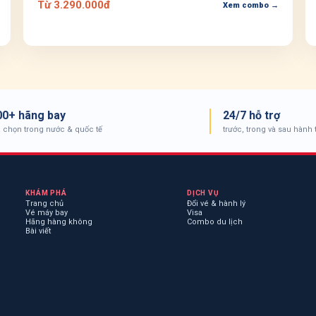
Từ 3.290.000đ
Xem combo →
00+ hãng bay
24/7 hỗ trợ
a chọn trong nước & quốc tế
trước, trong và sau hành 
KHÁM PHÁ
DỊCH VỤ
Trang chủ
Đổi vé & hành lý
Vé máy bay
Visa
Hãng hàng không
Combo du lịch
Bài viết