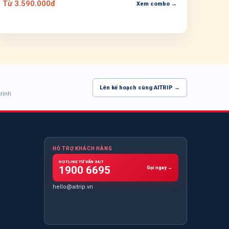
Từ 3.590.000đ
Xem combo →
Lên kế hoạch cùng AITRIP →
trình
HỖ TRỢ KHÁCH HÀNG
HOTLINE TƯ VẤN 24/7
1900 6695
Gọi ngay →
hello@aitrip.vn