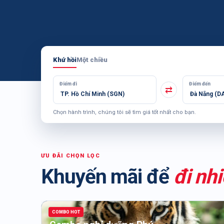
Khứ hồi
Một chiều
Ⅱ
Điểm đi
Điểm đến
⇄
Chọn hành trình, chúng tôi sẽ tìm giá tốt nhất cho bạn.
ƯU ĐÃI CHỌN LỌC
Khuyến mãi để
đi nh
COMBO HOT