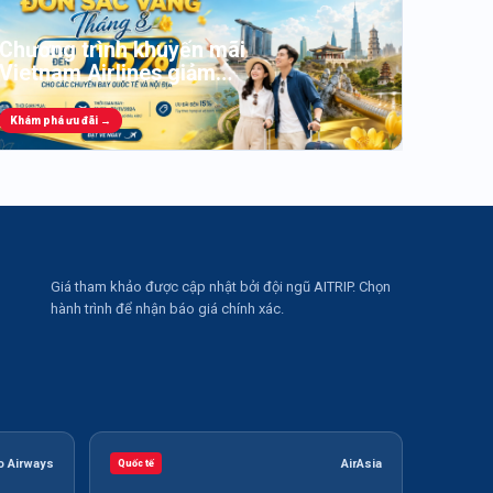
Chạm 
Nẵng
Chương trình khuyến mãi
Ưu đãi vé k
Vietnam Airlines giảm
chọn.
Từ 1.19
đến 15%
Khám phá ưu đãi →
Khám ph
Giá tham khảo được cập nhật bởi đội ngũ AITRIP. Chọn
hành trình để nhận báo giá chính xác.
 Airways
AirAsia
Quốc tế