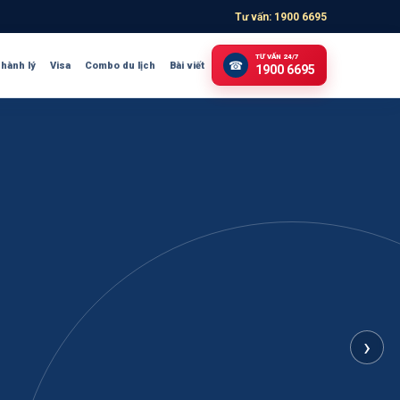
Tư vấn: 1900 6695
TƯ VẤN 24/7
☎
 hành lý
Visa
Combo du lịch
Bài viết
1900 6695
›