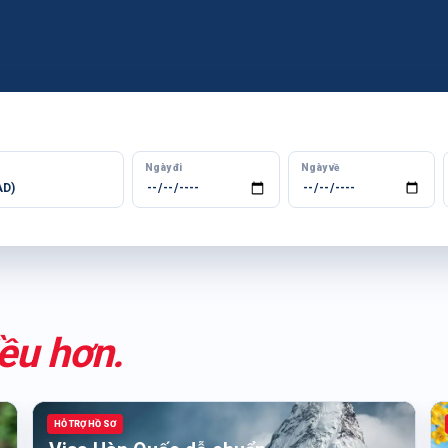
Ngày đi
Ngày về
iều hơn.
HỖ TRỢ HỒ SƠ