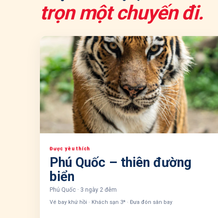
trọn một chuyến đi.
Được yêu thích
Phú Quốc – thiên đường
biển
Phú Quốc
·
3 ngày 2 đêm
Vé bay khứ hồi · Khách sạn 3* · Đưa đón sân bay