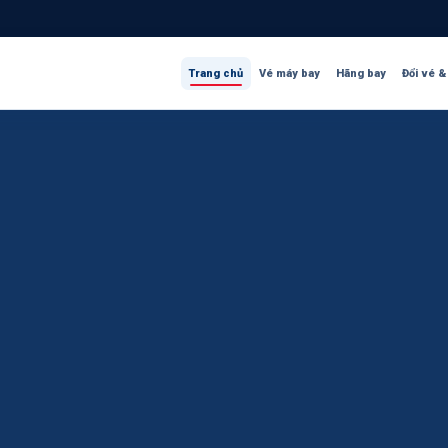
Trang chủ
Vé máy bay
Hãng bay
Đổi vé &