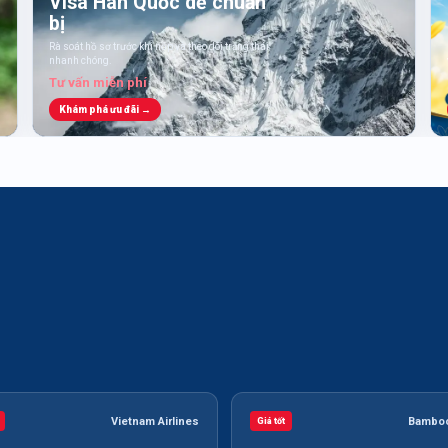
Visa Hàn Quốc dễ chuẩn
bị
Rà soát hồ sơ trước khi nộp và theo dõi trạng thái
nhanh chóng.
Tư vấn miễn phí
Khám phá ưu đãi →
Vietnam Airlines
Bamboo
Giá tốt