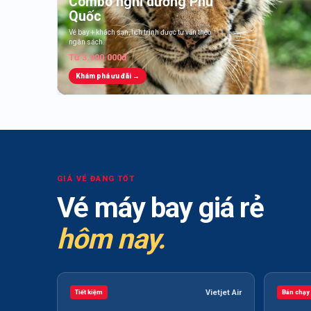
Combo nghỉ dưỡng Phú
Quốc
Vé bay + khách sạn, lịch trình được tư vấn theo
ngân sách.
Từ 3.990.000đ
Khám phá ưu đãi →
GIÁ VÉ ĐANG TỐT
Vé máy bay giá rẻ
hôm nay.
Vietjet Air
Tiết kiệm
Bán chạy