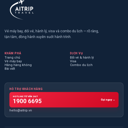
Vé máy bay, đổi vé, hành lý, visa và combo du lịch — rõ ràng,
tận tâm, đồng hành xuyên suốt hành trình.
KHÁM PHÁ
DỊCH VỤ
Trang chủ
Đổi vé & hành lý
Vé máy bay
Visa
Hãng hàng không
Combo du lịch
Bài viết
HỖ TRỢ KHÁCH HÀNG
HOTLINE TƯ VẤN 24/7
1900 6695
Gọi ngay →
hello@aitrip.vn