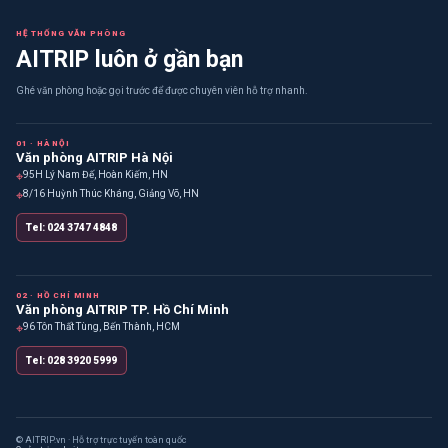
HỆ THỐNG VĂN PHÒNG
AITRIP luôn ở gần bạn
Ghé văn phòng hoặc gọi trước để được chuyên viên hỗ trợ nhanh.
01 · HÀ NỘI
Văn phòng AITRIP Hà Nội
⌖
95H Lý Nam Đế, Hoàn Kiếm, HN
⌖
8/16 Huỳnh Thúc Kháng, Giảng Võ, HN
Tel: 024 3747 4848
02 · HỒ CHÍ MINH
Văn phòng AITRIP TP. Hồ Chí Minh
⌖
96 Tôn Thất Tùng, Bến Thành, HCM
Tel: 028 3920 5999
© AITRIP.vn · Hỗ trợ trực tuyến toàn quốc