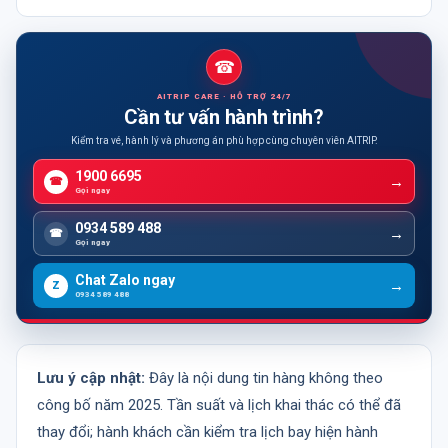
☎
AITRIP CARE · HỖ TRỢ 24/7
Cần tư vấn hành trình?
Kiểm tra vé, hành lý và phương án phù hợp cùng chuyên viên AITRIP.
1900 6695
☎
Gọi ngay
0934 589 488
☎
Gọi ngay
Chat Zalo ngay
Z
0934 589 488
Lưu ý cập nhật:
Đây là nội dung tin hàng không theo
công bố năm 2025. Tần suất và lịch khai thác có thể đã
thay đổi; hành khách cần kiểm tra lịch bay hiện hành