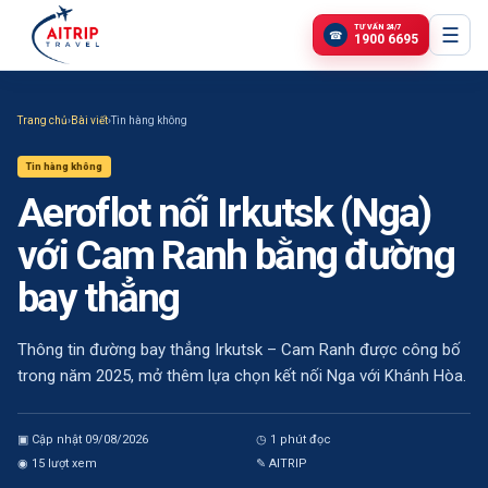
TƯ VẤN 24/7
☰
☎
1900 6695
Trang chủ
›
Bài viết
›
Tin hàng không
Tin hàng không
Aeroflot nối Irkutsk (Nga)
với Cam Ranh bằng đường
bay thẳng
Thông tin đường bay thẳng Irkutsk – Cam Ranh được công bố
trong năm 2025, mở thêm lựa chọn kết nối Nga với Khánh Hòa.
▣ Cập nhật
09/08/2026
◷
1
phút đọc
◉
15
lượt xem
✎
AITRIP