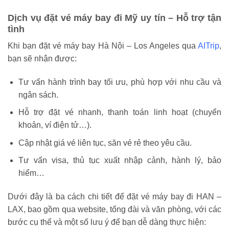
Dịch vụ đặt vé máy bay đi Mỹ uy tín – Hỗ trợ tận
tình
Khi bạn đặt vé máy bay Hà Nội – Los Angeles qua
AITrip
,
bạn sẽ nhận được:
Tư vấn hành trình bay tối ưu, phù hợp với nhu cầu và
ngân sách.
Hỗ trợ đặt vé nhanh, thanh toán linh hoạt (chuyển
khoản, ví điện tử…).
Cập nhật giá vé liên tục, săn vé rẻ theo yêu cầu.
Tư vấn visa, thủ tục xuất nhập cảnh, hành lý, bảo
hiểm…
Dưới đây là ba cách chi tiết để đặt vé máy bay đi HAN –
LAX, bao gồm qua website, tổng đài và văn phòng, với các
bước cụ thể và một số lưu ý để bạn dễ dàng thực hiện: