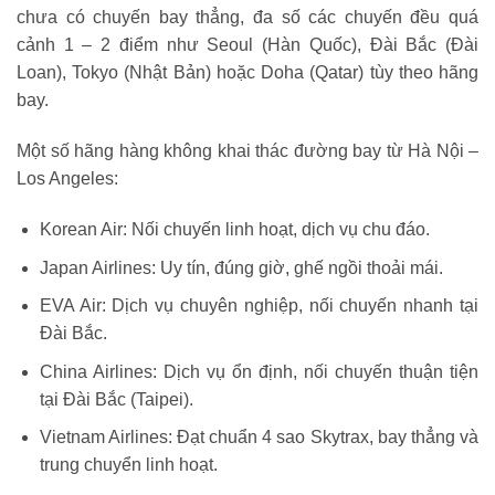
chưa có chuyến bay thẳng, đa số các chuyến đều quá
cảnh 1 – 2 điểm như Seoul (Hàn Quốc), Đài Bắc (Đài
Loan), Tokyo (Nhật Bản) hoặc Doha (Qatar) tùy theo hãng
bay.
Một số hãng hàng không khai thác đường bay từ Hà Nội –
Los Angeles:
Korean Air: Nối chuyến linh hoạt, dịch vụ chu đáo.
Japan Airlines: Uy tín, đúng giờ, ghế ngồi thoải mái.
EVA Air: Dịch vụ chuyên nghiệp, nối chuyến nhanh tại
Đài Bắc.
China Airlines: Dịch vụ ổn định, nối chuyến thuận tiện
tại Đài Bắc (Taipei).
Vietnam Airlines: Đạt chuẩn 4 sao Skytrax, bay thẳng và
trung chuyển linh hoạt.