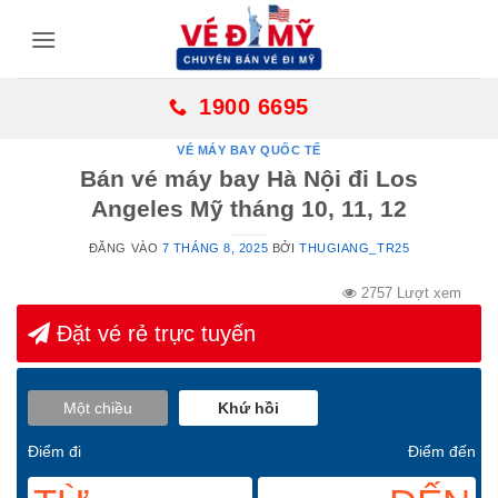
Bỏ
qua
nội
dung
1900 6695
VÉ MÁY BAY QUỐC TẾ
Bán vé máy bay Hà Nội đi Los
Angeles Mỹ tháng 10, 11, 12
ĐĂNG VÀO
7 THÁNG 8, 2025
BỞI
THUGIANG_TR25
2757 Lượt xem
Đặt vé rẻ trực tuyến
Một chiều
Khứ hồi
Điểm đi
Điểm đến