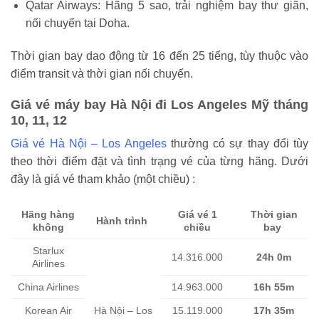
Qatar Airways: Hãng 5 sao, trải nghiệm bay thư giãn,
nối chuyến tại Doha.
Thời gian bay dao động từ 16 đến 25 tiếng, tùy thuộc vào
điểm transit và thời gian nối chuyến.
Giá vé máy bay Hà Nội đi Los Angeles Mỹ tháng
10, 11, 12
Giá vé Hà Nội – Los Angeles
thường có sự thay đổi tùy
theo thời điểm đặt và tình trạng vé của từng hãng. Dưới
đây là giá vé tham khảo (một chiều) :
Hãng hàng
Giá vé 1
Thời gian
Hành trình
không
chiều
bay
Starlux
14.316.000
24h 0m
Airlines
China Airlines
14.963.000
16h 55m
Korean Air
Hà Nội – Los
15.119.000
17h 35m