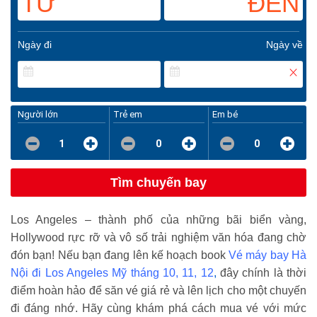
TỪ
ĐẾN
Ngày đi
Ngày về
Người lớn
Trẻ em
Em bé
1
0
0
Tìm chuyến bay
Los Angeles – thành phố của những bãi biển vàng,
Hollywood rực rỡ và vô số trải nghiệm văn hóa đang chờ
đón bạn! Nếu bạn đang lên kế hoạch book
Vé máy bay Hà
Nội đi Los Angeles Mỹ tháng 10, 11, 12
,
đây chính là thời
điểm hoàn hảo để săn vé giá rẻ và lên lịch cho một chuyến
đi đáng nhớ. Hãy cùng khám phá cách mua vé với mức