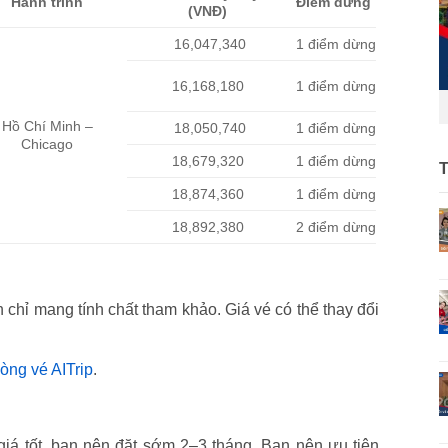
Hành trình
Điểm dừng
(VNĐ)
16,047,340
1 điểm dừng
16,168,180
1 điểm dừng
Hồ Chí Minh –
18,050,740
1 điểm dừng
Chicago
18,679,320
1 điểm dừng
18,874,360
1 điểm dừng
18,892,380
2 điểm dừng
 chỉ mang tính chất tham khảo. Giá vé có thể thay đổi
òng vé AITrip
.
iá tốt, bạn nên đặt sớm 2–3 tháng. Bạn nên ưu tiên