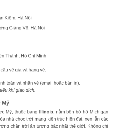
n Kiếm, Hà Nội
ờng Giảng Võ, Hà Nội
ến Thành, Hồ Chí Minh
 cầu về giá và hạng vé.
anh toán và nhận vé (email hoặc bản in).
u khi giao dịch.
c Mỹ
ước Mỹ, thuộc bang
Illinois
, nằm bên bờ hồ Michigan
òa nhà chọc trời mang kiến trúc hiện đại, xen lẫn các
ường chân trời ấn tượng bậc nhất thế giới. Không chỉ