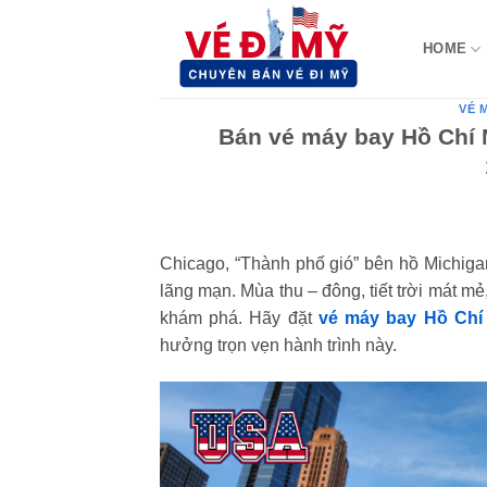
Bỏ
qua
HOME
nội
dung
VÉ 
Bán vé máy bay Hồ Chí 
Chicago, “Thành phố gió” bên hồ Michigan
lãng mạn. Mùa thu – đông, tiết trời mát m
khám phá. Hãy đặt
vé máy bay Hồ Chí 
hưởng trọn vẹn hành trình này.