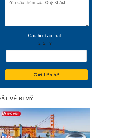
Câu hỏi bảo mật:
2+2= ?
ĐẶT VÉ ĐI MỸ