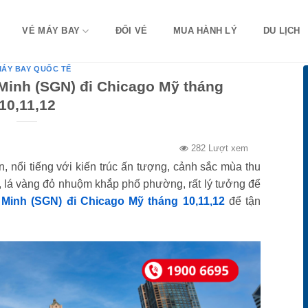
VÉ MÁY BAY
ĐỔI VÉ
MUA HÀNH LÝ
DU LỊCH
MÁY BAY QUỐC TẾ
Minh (SGN) đi Chicago Mỹ tháng
10,11,12
282 Lượt xem
, nổi tiếng với kiến trúc ấn tượng, cảnh sắc mùa thu
ẻ, lá vàng đỏ nhuộm khắp phố phường, rất lý tưởng để
Minh (SGN) đi Chicago Mỹ tháng 10,11,12
để tận