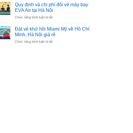
vé
China
Quy định và chi phí đổi vé máy bay
máy
Airlines
EVA Air tại Hà Nội
bay
tại
ở
Chức năng bình luận bị tắt
China
Hà
Quy
Eastern
Nội
định
Airlines
Đặt vé khứ hồi Miami Mỹ về Hồ Chí
và
tại
Minh, Hà Nội giá rẻ
chi
Hồ
ở
Chức năng bình luận bị tắt
phí
Chí
Đặt
đổi
Minh
vé
vé
khứ
máy
hồi
bay
Miami
EVA
Mỹ
Air
về
tại
Hồ
Hà
Chí
Nội
Minh,
Hà
Nội
giá
rẻ