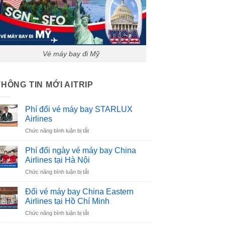
Vé máy bay đi Mỹ
THÔNG TIN MỚI AITRIP
Phí đổi vé máy bay STARLUX
Airlines
ở
Chức năng bình luận bị tắt
Phí
đổi
Phí đổi ngày vé máy bay China
vé
Airlines tại Hà Nội
máy
ở
Chức năng bình luận bị tắt
bay
Phí
STARLUX
đổi
Airlines
Đổi vé máy bay China Eastern
ngày
Airlines tại Hồ Chí Minh
vé
ở
Chức năng bình luận bị tắt
máy
Đổi
bay