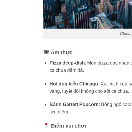
Chica
🍽
Ẩm thực
Pizza deep-dish
: Món pizza dày nhân 
cà chua đậm đà.
Hot dog kiểu Chicago
: Xúc xích kẹp b
vàng, tuyệt đối không cho sốt cà chua.
Bánh Garrett Popcorn
: Bỏng ngô car
lưu niệm.
Điểm vui chơi