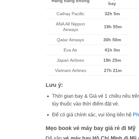
Hãng hàng không
bay
Cathay Pacific
32h 5m
ANA All Nippon
19h 55m
Airways
Qatar Airways
30h 50m
Eva Air
41h 0m
Japan Airlines
19h 25m
Vietnam Airlines
27h 21m
Lưu ý:
Thời gian bay & Giá vé 1 chiều nêu trên
tùy thuộc vào thời điểm đặt vé.
Để có giá chính xác, vui lòng liên hệ
Ph
Mẹo book vé máy bay giá rẻ đi Mỹ
Để săn
vé máy bay Hồ Chí Minh đi Mỹ
g