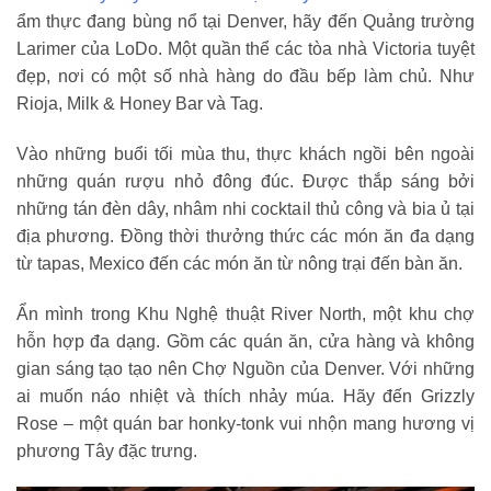
ẩm thực đang bùng nổ tại Denver, hãy đến Quảng trường
Larimer của LoDo. Một quần thể các tòa nhà Victoria tuyệt
đẹp, nơi có một số nhà hàng do đầu bếp làm chủ. Như
Rioja, Milk & Honey Bar và Tag.
Vào những buổi tối mùa thu, thực khách ngồi bên ngoài
những quán rượu nhỏ đông đúc. Được thắp sáng bởi
những tán đèn dây, nhâm nhi cocktail thủ công và bia ủ tại
địa phương. Đồng thời thưởng thức các món ăn đa dạng
từ tapas, Mexico đến các món ăn từ nông trại đến bàn ăn.
Ẩn mình trong Khu Nghệ thuật River North, một khu chợ
hỗn hợp đa dạng. Gồm các quán ăn, cửa hàng và không
gian sáng tạo tạo nên Chợ Nguồn của Denver. Với những
ai muốn náo nhiệt và thích nhảy múa. Hãy đến Grizzly
Rose – một quán bar honky-tonk vui nhộn mang hương vị
phương Tây đặc trưng.