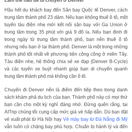
Làm thế nào để di chuyển ở Denver
Hầu hết du khách bay đến Sân bay Quốc tế Denver, cách
trung tâm thành phố 23 dặm. Nếu bạn không thuê ô tô, một
tuyến tàu điện nhẹ mới kết nối sân bay với Ga Union ở
trung tâm trong 35 phút với giá 9 đô la. Nếu bạn định đi
trong ngày từ trung tâm thành phố, bạn nên thuê ô tô
nhưng nếu bạn ở lại thành phố. Denver là một trong những
thành phố tốt nhất về phương tiện công cộng ở miền Tây.
Tàu điện nhẹ, hệ thống chia sẻ xe đạp (Denver B-Cycle)
và các tuyến xe buýt nhanh giúp bạn di chuyển quanh
trung tâm thành phố mà không cần ô tô.
Chuyến đi Denver nên là điểm đến tiếp theo trong danh
sách khám phá du lịch của bạn. Thành phố này có mọi thứ
bạn cần cho một kỳ nghỉ đáng nhớ. Đừng quên rằng, tại
AITrip chúng tôi cung cấp mức giá vé hấp dẫn. Dù bạn đặt
vé xuất phát từ Hà Nội hay
Vé máy bay từ Đà Nẵng đi Mỹ
vẫn luôn có chặng bay phù hợp. Chuẩn bị hành lý và đến