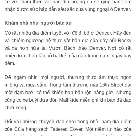
cỏ với thảm thực vật bản địa hoang dã sẽ giúp bạn cảm
nhận được sức hấp dẫn sâu sắc của vùng ngoại ô Denver.
Khám phá như người bản xứ
Có rất nhiều địa điểm tuyệt vời để đi bộ ở Denver. Hãy đến
và chiêm ngưỡng hệ thực vật bản địa của dãy núi Rocky
và xa hơn nữa tại Vườn Bách thảo Denver. Nơi có rất
nhiều lựa chọn tản bộ bất kể mùa nào trong năm, ngày hay
đêm.
Để ngắm nhìn mọi người, thưởng thức ẩm thực ngon
miệng và mua sắm. Trung tâm thương mại 16th Street dài
một dặm rưỡi có thể khiến bạn bận rộn hàng giờ. Nhưng
cũng có xe buýt đưa đón MallRide miễn phí khi bạn đã dạo
chơi xong.
Đối với những chuyến dạo chơi trong nhà, năm địa điểm
của Cửa hàng sách Tattered Cover. Một niềm tự hào của