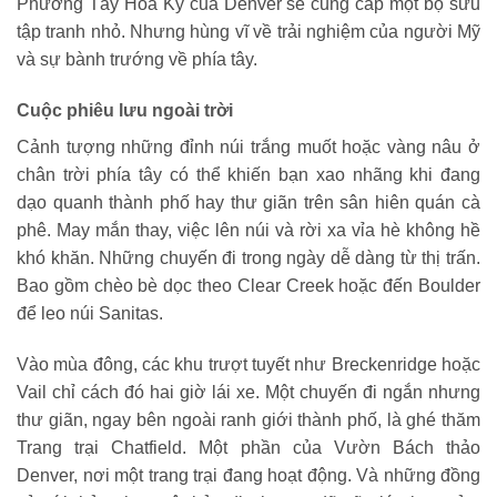
Phương Tây Hoa Kỳ của Denver sẽ cung cấp một bộ sưu
tập tranh nhỏ. Nhưng hùng vĩ về trải nghiệm của người Mỹ
và sự bành trướng về phía tây.
Cuộc phiêu lưu ngoài trời
Cảnh tượng những đỉnh núi trắng muốt hoặc vàng nâu ở
chân trời phía tây có thể khiến bạn xao nhãng khi đang
dạo quanh thành phố hay thư giãn trên sân hiên quán cà
phê. May mắn thay, việc lên núi và rời xa vỉa hè không hề
khó khăn. Những chuyến đi trong ngày dễ dàng từ thị trấn.
Bao gồm chèo bè dọc theo Clear Creek hoặc đến Boulder
để leo núi Sanitas.
Vào mùa đông, các khu trượt tuyết như Breckenridge hoặc
Vail chỉ cách đó hai giờ lái xe. Một chuyến đi ngắn nhưng
thư giãn, ngay bên ngoài ranh giới thành phố, là ghé thăm
Trang trại Chatfield. Một phần của Vườn Bách thảo
Denver, nơi một trang trại đang hoạt động. Và những đồng