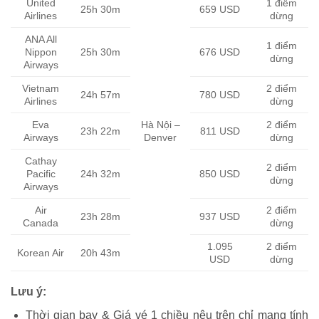
United
1 điểm
25h 30m
659 USD
Airlines
dừng
ANA All
1 điểm
Nippon
25h 30m
676 USD
dừng
Airways
Vietnam
2
điểm
24h 57m
780 USD
Airlines
dừng
Eva
Hà Nội –
2
điểm
23h 22m
811 USD
Airways
Denver
dừng
Cathay
2
điểm
Pacific
24h 32m
850 USD
dừng
Airways
Air
2
điểm
23h 28m
937 USD
Canada
dừng
1.095
2
điểm
Korean Air
20h 43m
USD
dừng
Lưu ý:
Thời gian bay & Giá vé 1 chiều nêu trên chỉ mang tính