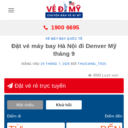
Bỏ
qua
nội
dung
1900 6695
VÉ MÁY BAY QUỐC TẾ
Đặt vé máy bay Hà Nội đi Denver Mỹ
tháng 9
ĐĂNG VÀO
29 THÁNG 7, 2025
BỞI
THUGIANG_TR25
4899 Lượt xem
Đặt vé rẻ trực tuyến
Một chiều
Khứ hồi
Điểm đi
Điểm đến