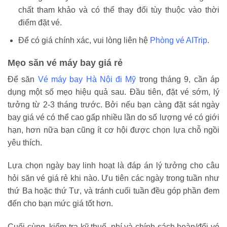
chất tham khảo và có thể thay đổi tùy thuộc vào thời
điểm đặt vé.
Để có giá chính xác, vui lòng liên hệ
Phòng vé AITrip
.
Mẹo săn vé máy bay giá rẻ
Để săn
Vé máy bay Hà Nội đi Mỹ
trong tháng 9, cần áp
dụng một số mẹo hiệu quả sau. Đầu tiên, đặt vé sớm, lý
tưởng từ 2-3 tháng trước. Bởi nếu bạn càng đặt sát ngày
bay giá vé có thể cao gấp nhiều lần do số lượng vé có giới
hạn, hơn nữa bạn cũng ít cơ hội được chọn lựa chỗ ngồi
yêu thích.
Lựa chọn ngày bay linh hoạt là đáp án lý tưởng cho câu
hỏi săn vé giá rẻ khi nào. Ưu tiên các ngày trong tuần như
thứ Ba hoặc thứ Tư, và tránh cuối tuần đều góp phần đem
đến cho bạn mức giá tốt hơn.
Cuối cùng, kiểm tra kỹ thuế, phí và chính sách hoàn/đổi vé