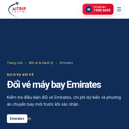
TƯ VẤN 24/7
☰
☎
1900 6695
Trang chủ
›
Đổi vé & hành lý
›
Emirates
DỊCH VỤ ĐỔI VÉ
Đổi vé máy bay Emirates
Kiểm tra điều kiện đổi vé Emirates, chi phí dự kiến và phương
án chuyến bay mới trước khi xác nhận.
Emirates
EK