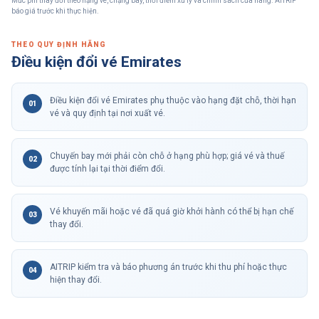
Mức phí thay đổi theo hạng vé, chặng bay, thời điểm xử lý và chính sách của hãng. AITRIP
báo giá trước khi thực hiện.
THEO QUY ĐỊNH HÃNG
Điều kiện
đổi vé
Emirates
Điều kiện đổi vé Emirates phụ thuộc vào hạng đặt chỗ, thời hạn
0
1
vé và quy định tại nơi xuất vé.
Chuyến bay mới phải còn chỗ ở hạng phù hợp; giá vé và thuế
0
2
được tính lại tại thời điểm đổi.
Vé khuyến mãi hoặc vé đã quá giờ khởi hành có thể bị hạn chế
0
3
thay đổi.
AITRIP kiểm tra và báo phương án trước khi thu phí hoặc thực
0
4
hiện thay đổi.