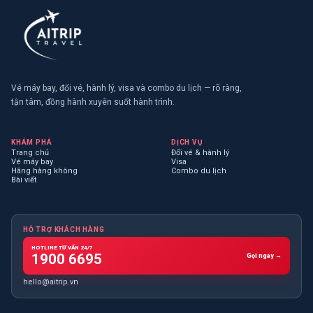
Vé máy bay, đổi vé, hành lý, visa và combo du lịch — rõ ràng,
tận tâm, đồng hành xuyên suốt hành trình.
KHÁM PHÁ
DỊCH VỤ
Trang chủ
Đổi vé & hành lý
Vé máy bay
Visa
Hãng hàng không
Combo du lịch
Bài viết
HỖ TRỢ KHÁCH HÀNG
HOTLINE TƯ VẤN 24/7
1900 6695
Gọi ngay →
hello@aitrip.vn