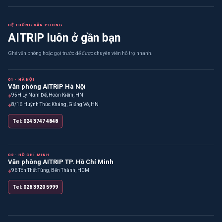
HỆ THỐNG VĂN PHÒNG
AITRIP luôn ở gần bạn
Ghé văn phòng hoặc gọi trước để được chuyên viên hỗ trợ nhanh.
01 · HÀ NỘI
Văn phòng AITRIP Hà Nội
⌖
95H Lý Nam Đế, Hoàn Kiếm, HN
⌖
8/16 Huỳnh Thúc Kháng, Giảng Võ, HN
Tel: 024 3747 4848
02 · HỒ CHÍ MINH
Văn phòng AITRIP TP. Hồ Chí Minh
⌖
96 Tôn Thất Tùng, Bến Thành, HCM
Tel: 028 3920 5999