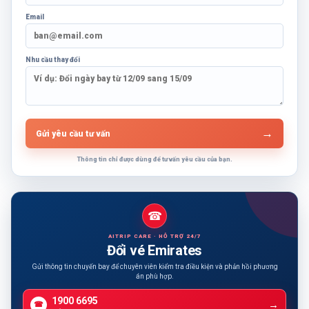
Email
Nhu cầu thay đổi
→
Gửi yêu cầu tư vấn
Thông tin chỉ được dùng để tư vấn yêu cầu của bạn.
☎
AITRIP CARE · HỖ TRỢ 24/7
Đổi vé Emirates
Gửi thông tin chuyến bay để chuyên viên kiểm tra điều kiện và phản hồi phương
án phù hợp.
1900 6695
☎