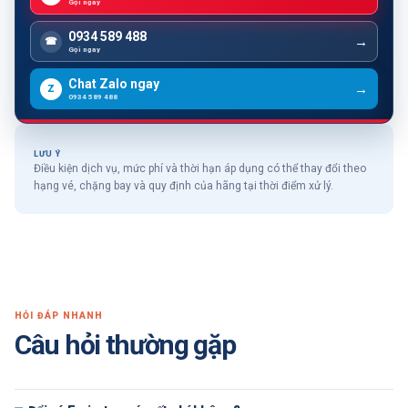
Gọi ngay
0934 589 488
☎
Gọi ngay
Chat Zalo ngay
Z
0934 589 488
LƯU Ý
Điều kiện dịch vụ, mức phí và thời hạn áp dụng có thể thay đổi theo
hạng vé, chặng bay và quy định của hãng tại thời điểm xử lý.
HỎI ĐÁP NHANH
Câu hỏi thường gặp