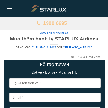
Bỏ
qua
nội
dung
1900 6695
MUA THÊM HÀNH LÝ
Mua thêm hành lý STARLUX Airlines
ĐĂNG VÀO
31 THÁNG 3, 2025
BỞI
MINHHANG_AITRIP25
109394 Lượt xem
HỖ TRỢ TƯ VẤN
Đặt vé - Đổi vé - Mua hành lý