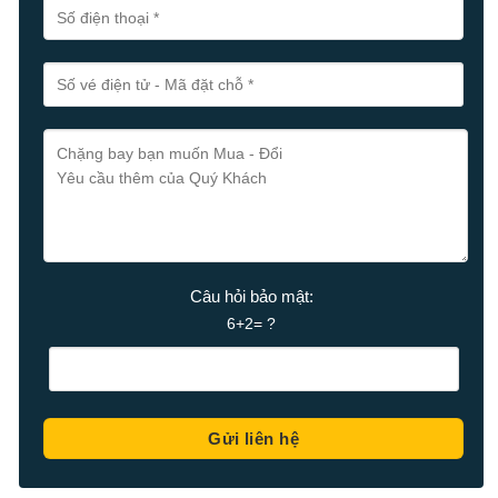
Câu hỏi bảo mật:
6+2= ?