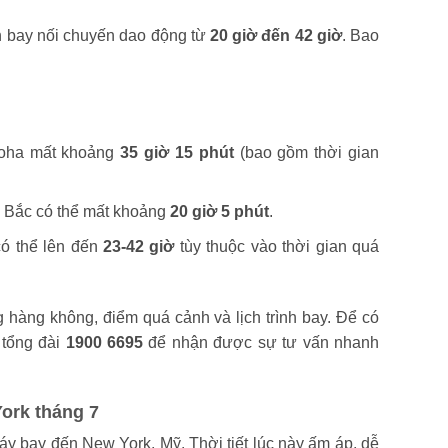
 bay nối chuyến dao động từ
20 giờ đến 42 giờ
. Bao
Doha mất khoảng
35 giờ 15 phút
(bao gồm thời gian
i Bắc có thể mất khoảng
20 giờ 5 phút
.
ó thể lên đến
23-42 giờ
tùy thuộc vào thời gian quá
g hàng không, điểm quá cảnh và lịch trình bay. Để có
 tổng đài
1900 6695
để nhận được sự tư vấn nhanh
York tháng 7
áy bay đến New York, Mỹ. Thời tiết lúc này ấm áp, dễ