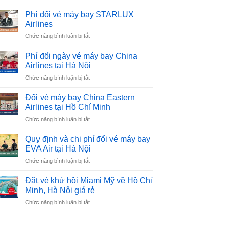
Phí đổi vé máy bay STARLUX
Airlines
ở
Chức năng bình luận bị tắt
Phí
đổi
Phí đổi ngày vé máy bay China
vé
Airlines tại Hà Nội
máy
ở
Chức năng bình luận bị tắt
bay
Phí
STARLUX
đổi
Airlines
Đổi vé máy bay China Eastern
ngày
Airlines tại Hồ Chí Minh
vé
ở
Chức năng bình luận bị tắt
máy
Đổi
bay
vé
China
Quy định và chi phí đổi vé máy bay
máy
Airlines
EVA Air tại Hà Nội
bay
tại
ở
Chức năng bình luận bị tắt
China
Hà
Quy
Eastern
Nội
định
Airlines
Đặt vé khứ hồi Miami Mỹ về Hồ Chí
và
tại
Minh, Hà Nội giá rẻ
chi
Hồ
ở
Chức năng bình luận bị tắt
phí
Chí
Đặt
đổi
Minh
vé
vé