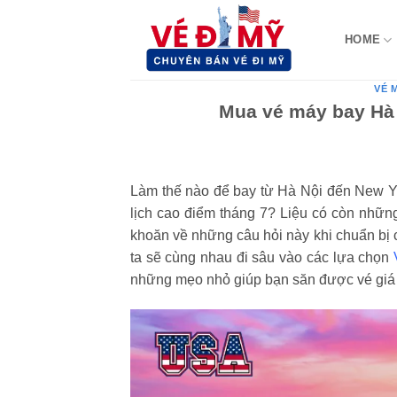
Bỏ
qua
HOME
nội
dung
VÉ 
Mua vé máy bay Hà 
Làm thế nào để bay từ Hà Nội đến New Yor
lịch cao điểm tháng 7? Liệu có còn nhữ
khoăn về những câu hỏi này khi chuẩn bị ch
ta sẽ cùng nhau đi sâu vào các lựa chọn
những mẹo nhỏ giúp bạn săn được vé giá t