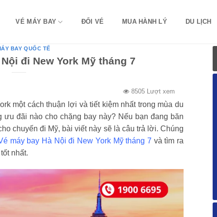
VÉ MÁY BAY
ĐỔI VÉ
MUA HÀNH LÝ
DU LỊCH
MÁY BAY QUỐC TẾ
Nội đi New York Mỹ tháng 7
8505 Lượt xem
k một cách thuận lợi và tiết kiệm nhất trong mùa du
ng ưu đãi nào cho chặng bay này? Nếu bạn đang băn
o chuyến đi Mỹ, bài viết này sẽ là câu trả lời. Chúng
Vé máy bay Hà Nội đi New York Mỹ tháng 7
và tìm ra
ốt nhất.