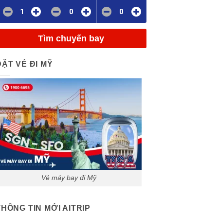
1
0
0
Tìm chuyến bay
ĐẶT VÉ ĐI MỸ
Vé máy bay đi Mỹ
THÔNG TIN MỚI AITRIP