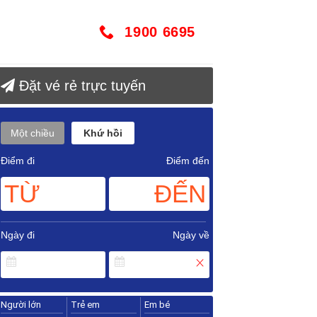
1900 6695
Đặt vé rẻ trực tuyến
Một chiều
Khứ hồi
Điểm đi
Điểm đến
TỪ
ĐẾN
Ngày đi
Ngày về
Người lớn
Trẻ em
Em bé