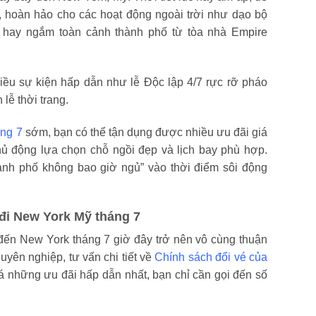
C, hoàn hảo cho các hoạt động ngoài trời như dạo bộ
) hay ngắm toàn cảnh thành phố từ tòa nhà Empire
iều sự kiện hấp dẫn như lễ Độc lập 4/7 rực rỡ pháo
 lễ thời trang.
áng 7
sớm, bạn có thể tận dụng được nhiều ưu đãi giá
hủ động lựa chọn chỗ ngồi đẹp và lịch bay phù hợp.
nh phố không bao giờ ngủ” vào thời điểm sôi động
đi New York Mỹ tháng 7
đến New York tháng 7 giờ đây trở nên vô cùng thuận
huyên nghiệp, tư vấn chi tiết về
Chính sách đổi vé của
 những ưu đãi hấp dẫn nhất, bạn chỉ cần gọi đến số