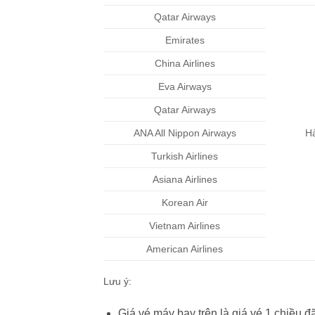
Qatar Airways
Emirates
China Airlines
Eva Airways
Qatar Airways
ANA All Nippon Airways
Hà
Turkish Airlines
Asiana Airlines
Korean Air
Vietnam Airlines
American Airlines
Lưu ý:
Giá vé máy bay trên là giá vé 1 chiều đ