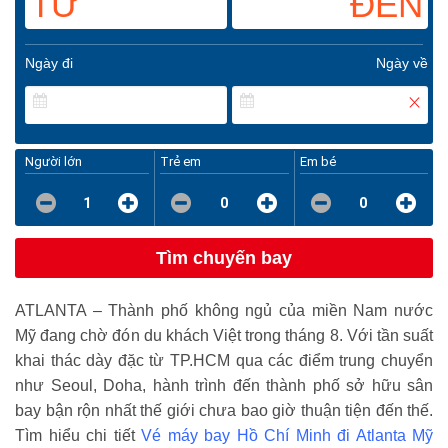
TỪ
ĐẾN
Ngày đi
Ngày về
Người lớn
Trẻ em
Em bé
1
0
0
Tìm chuyến bay
ATLANTA – Thành phố không ngủ của miền Nam nước
Mỹ đang chờ đón du khách Việt trong tháng 8. Với tần suất
khai thác dày đặc từ TP.HCM qua các điểm trung chuyển
như Seoul, Doha, hành trình đến thành phố sở hữu sân
bay bận rộn nhất thế giới chưa bao giờ thuận tiện đến thế.
Tìm hiểu chi tiết
Vé máy bay Hồ Chí Minh đi Atlanta Mỹ