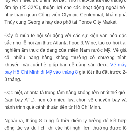
Mỹ với nhiều ưu điểm nổi bật. Thời tiết Atlanta vào tháng 8
ấm áp (25-32°C), thuận lợi cho các hoạt động ngoài trời
như tham quan Công viên Olympic Centennial, khám phá
Thủy cung Georgia hay dạo phố tại Ponce City Market.
Đây là mùa lễ hội sôi động với các sự kiện văn hóa đặc
sắc như lễ hội ẩm thực Atlanta Food & Wine, tạo cơ hội trải
nghiệm ẩm thực đa dạng của miền Nam nước Mỹ. Về giá
cả, nhiều hãng hàng không thường có chương trình
khuyến mãi cuối hè, giúp bạn dễ dàng săn được
Vé máy
bay Hồ Chí Minh đi Mỹ vào tháng 8
giá tốt nếu đặt trước 2-
3 tháng.
Đặc biệt, Atlanta là trung tâm hàng không lớn nhất thế giới
(sân bay ATL), nên có nhiều lựa chọn về chuyến bay và
hành trình quá cảnh thuận tiện từ Hồ Chí Minh.
Ngoài ra, tháng 8 cũng là thời điểm lý tưởng để kết hợp
công tác và du lịch khi các hội nghị lớn thường được tổ