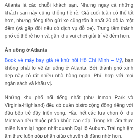
Atlanta là các chuỗi khách sạn. Nhưng ngay cả những
khách sạn này cũng không hề rẻ. Giá cuối tuần có thể tốt
hơn, nhưng riêng tiền gửi xe cũng tốn ít nhất 20 đô la một
đêm (và gấp đôi nếu có dịch vụ đỗ xe). Trung tâm thành
phố có thể rẻ hơn và gần khu vui chơi giải trí về đêm hơn.
Ăn uống ở Atlanta
Book vé máy bay giá rẻ khứ hồi Hồ Chí Minh – Mỹ
, bạn
không phải lo về ăn uống ở Atlanta. Bởi thành phố xinh
đẹp này có rất nhiều nhà hàng ngon. Phù hợp với mọi
ngân sách và khẩu vị.
Những khu phố nổi tiếng nhất (như Inman Park và
Virginia-Highland) đều có quán bistro cộng đồng riêng với
đầu bếp trẻ đầy triển vọng. Hầu hết các lựa chọn ở khu
Midtown đều thuộc phân khúc cao cấp. Trong khi ẩm thực
miền Nam lại ngon nhất quanh Đại lộ Auburn. Trải nghiệm
ẩm thực luôn góp phần giúp chuyến đi đáng nhớ hơn.