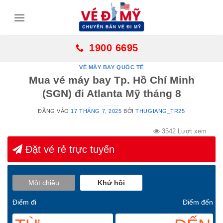
Bỏ
qua
nội
dung
1900 6695
VÉ MÁY BAY QUỐC TẾ
Mua vé máy bay Tp. Hồ Chí Minh
(SGN) đi Atlanta Mỹ tháng 8
ĐĂNG VÀO
17 THÁNG 7, 2025
BỞI
THUGIANG_TR25
3542 Lượt xem
Đặt vé rẻ trực tuyến
Một chiều
Khứ hồi
Điểm đi
Điểm đến