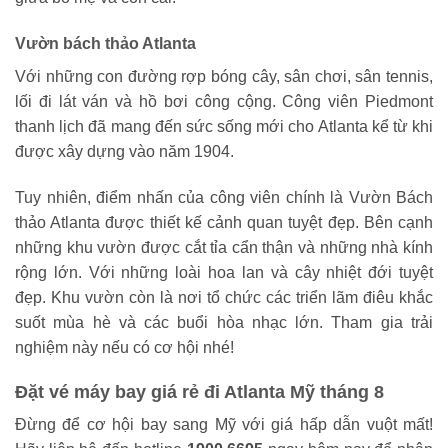
Vườn bách thảo Atlanta
Với những con đường rợp bóng cây, sân chơi, sân tennis,
lối đi lát ván và hồ bơi công cộng. Công viên Piedmont
thanh lịch đã mang đến sức sống mới cho Atlanta kể từ khi
được xây dựng vào năm 1904.
Tuy nhiên, điểm nhấn của công viên chính là Vườn Bách
thảo Atlanta được thiết kế cảnh quan tuyệt đẹp. Bên cạnh
những khu vườn được cắt tỉa cẩn thận và những nhà kính
rộng lớn. Với những loài hoa lan và cây nhiệt đới tuyệt
đẹp. Khu vườn còn là nơi tổ chức các triển lãm điêu khắc
suốt mùa hè và các buổi hòa nhạc lớn. Tham gia trải
nghiệm này nếu có cơ hội nhé!
Đặt vé máy bay giá rẻ đi Atlanta Mỹ tháng 8
Đừng để cơ hội bay sang Mỹ với giá hấp dẫn vuột mất!