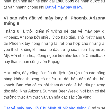
nhất, bạn nên liên hệ tổng đài
1900 6695
để nhận được sự
tư vấn nhanh chóng khi
Đặt vé máy bay đi Mỹ
.
Vì sao nên đặt vé máy bay đi Phoenix Arizona
tháng 8
Tháng 8 là thời điểm lý tưởng để đặt vé máy bay đi
Phoenix, Arizona bởi nhiều lý do hấp dẫn. Thời tiết tháng 8
tại Phoenix tuy nóng nhưng lại rất phù hợp cho những ai
yêu thích không khí mùa hè đặc trưng của miền Tây nước
Mỹ. Với nhiều hoạt động ngoài trời như leo núi Camelback
hay tham quan công viên Papago.
Hơn nữa, đây cũng là mùa du lịch bận rộn nên các hãng
hàng không thường có nhiều ưu đãi hấp dẫn để thu hút
khách. Bạn còn có cơ hội tham dự các lễ hội địa phương
độc đáo. Như Arizona Summer Beer Week. Nơi bạn có thể
thưởng thức ẩm thực và văn hóa đặc sắc của vùng.
Đặt vé máy bay Hồ Chí Minh đi Mỹ vào tháng 8
sớm sẽ