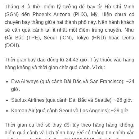
Tháng 8 là thời điểm lý tưởng để bay từ Hồ Chí Minh
(SGN) đến Phoenix Arizona (PHX), Mỹ. Hiện chưa có
chuyến bay thẳng giữa hai thành phố này. Nên hành khách
sẽ cần quá cảnh tại ít nhất một điểm trung chuyển. Như
Đài Bắc (TPE), Seoul (ICN), Tokyo (HND) hoặc Doha
(DOH).
Thời gian bay dao động từ 24-43 giờ. Tùy thuộc vào hãng
hàng không và thời gian chờ quá cảnh. Ví dụ:
Eva Airways (quá cảnh Đài Bắc và San Francisco): ~24
giờ.
Starlux Airlines (quá cảnh Đài Bắc và Seattle): ~26 giờ.
Korean Air (quá cảnh Seoul và Los Angeles): ~39 giờ.
Thời gian cụ thể sẽ thay đổi tùy theo hãng hàng không,
điểm quá cảnh và lịch trình bay. Để có thông tin chính xác