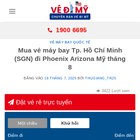
Bỏ
qua
nội
dung
1900 6695
VÉ MÁY BAY QUỐC TẾ
Mua vé máy bay Tp. Hồ Chí Minh
(SGN) đi Phoenix Arizona Mỹ tháng
8
ĐĂNG VÀO
18 THÁNG 7, 2025
BỞI
THUGIANG_TR25
3422 Lượt xem
Đặt vé rẻ trực tuyến
Một chiều
Khứ hồi
Điểm đi
Điểm đến