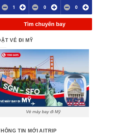
1
0
0
Tìm chuyến bay
ĐẶT VÉ ĐI MỸ
Vé máy bay đi Mỹ
THÔNG TIN MỚI AITRIP