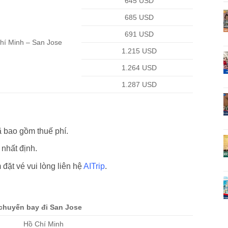
645 USD
685 USD
691 USD
hí Minh – San Jose
1.215 USD
1.264 USD
1.287 USD
ã bao gồm thuế phí.
 nhất định.
m đặt vé vui lòng liên hệ
AITrip
.
chuyến bay đi San Jose
Hồ Chí Minh