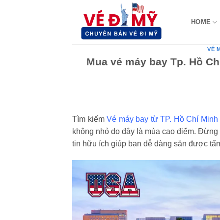
Bỏ
qua
HOME
nội
dung
VÉ 
Mua vé máy bay Tp. Hồ Ch
Tìm kiếm
Vé máy bay từ TP. Hồ Chí Minh 
không nhỏ do đây là mùa cao điểm. Đừng l
tin hữu ích giúp bạn dễ dàng săn được tấm