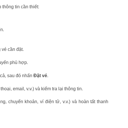
 thông tin cần thiết:
n.
 vé cần đặt.
uyến phù hợp.
 cả, sau đó nhấn
Đặt vé
.
oại, email, v.v.) và kiểm tra lại thông tin.
g, chuyển khoản, ví điện tử, v.v.) và hoàn tất thanh