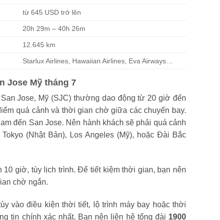
từ 645 USD trở lên
20h 29m – 40h 26m
12.645 km
Starlux Airlines, Hawaiian Airlines, Eva Airways…
an Jose Mỹ tháng 7
 San Jose, Mỹ (SJC) thường dao động từ 20 giờ đến
điểm quá cảnh và thời gian chờ giữa các chuyến bay.
 Nam đến San Jose. Nên hành khách sẽ phải quá cảnh
, Tokyo (Nhật Bản), Los Angeles (Mỹ), hoặc Đài Bắc
0 giờ, tùy lịch trình. Để tiết kiệm thời gian, bạn nên
gian chờ ngắn.
ùy vào điều kiện thời tiết, lộ trình máy bay hoặc thời
ng tin chính xác nhất. Bạn nên liên hệ tổng đài
1900