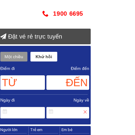
1900 6695
Đặt vé rẻ trực tuyến
Một chiều
Khứ hồi
Điểm đi
Điểm đến
TỪ
ĐẾN
Ngày đi
Ngày về
Người lớn
Trẻ em
Em bé