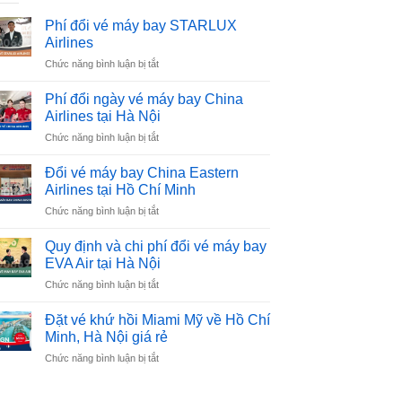
Phí đổi vé máy bay STARLUX
Airlines
ở
Chức năng bình luận bị tắt
Phí
đổi
Phí đổi ngày vé máy bay China
vé
Airlines tại Hà Nội
máy
ở
Chức năng bình luận bị tắt
bay
Phí
STARLUX
đổi
Airlines
Đổi vé máy bay China Eastern
ngày
Airlines tại Hồ Chí Minh
vé
ở
Chức năng bình luận bị tắt
máy
Đổi
bay
vé
China
Quy định và chi phí đổi vé máy bay
máy
Airlines
EVA Air tại Hà Nội
bay
tại
ở
Chức năng bình luận bị tắt
China
Hà
Quy
Eastern
Nội
định
Airlines
Đặt vé khứ hồi Miami Mỹ về Hồ Chí
và
tại
Minh, Hà Nội giá rẻ
chi
Hồ
ở
Chức năng bình luận bị tắt
phí
Chí
Đặt
đổi
Minh
vé
vé