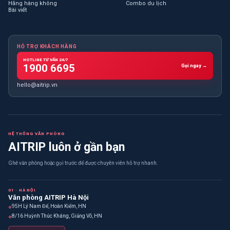
Hãng hàng không
Combo du lịch
Bài viết
HỖ TRỢ KHÁCH HÀNG
HOTLINE TƯ VẤN 24/7
1900 6695
Gọi ngay →
hello@aitrip.vn
HỆ THỐNG VĂN PHÒNG
AITRIP luôn ở gần bạn
Ghé văn phòng hoặc gọi trước để được chuyên viên hỗ trợ nhanh.
01 · HÀ NỘI
Văn phòng AITRIP Hà Nội
⌖
95H Lý Nam Đế, Hoàn Kiếm, HN
⌖
8/16 Huỳnh Thúc Kháng, Giảng Võ, HN