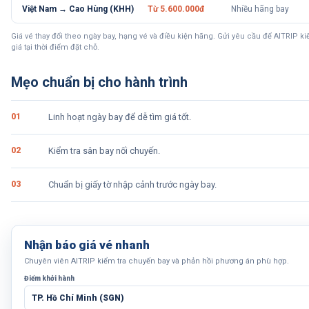
Việt Nam → Cao Hùng (KHH)
Từ 5.600.000đ
Nhiều hãng bay
Giá vé thay đổi theo ngày bay, hạng vé và điều kiện hãng. Gửi yêu cầu để AITRIP k
giá tại thời điểm đặt chỗ.
Mẹo chuẩn bị cho hành trình
0
1
Linh hoạt ngày bay để dễ tìm giá tốt.
0
2
Kiểm tra sân bay nối chuyến.
0
3
Chuẩn bị giấy tờ nhập cảnh trước ngày bay.
Nhận báo giá vé nhanh
Chuyên viên AITRIP kiểm tra chuyến bay và phản hồi phương án phù hợp.
Điểm khởi hành