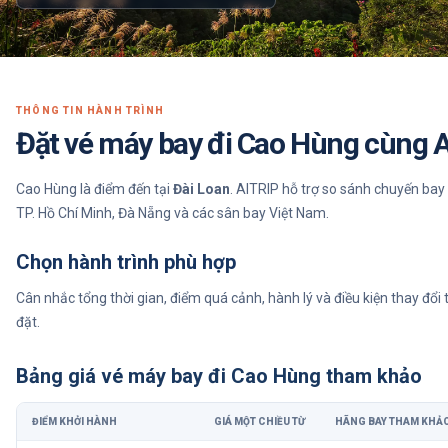
THÔNG TIN HÀNH TRÌNH
Đặt vé máy bay đi Cao Hùng cùng 
Cao Hùng là điểm đến tại
Đài Loan
. AITRIP hỗ trợ so sánh chuyến bay 
TP. Hồ Chí Minh, Đà Nẵng và các sân bay Việt Nam.
Chọn hành trình phù hợp
Cân nhắc tổng thời gian, điểm quá cảnh, hành lý và điều kiện thay đổi 
đặt.
Bảng giá vé máy bay
đi Cao Hùng
tham khảo
ĐIỂM KHỞI HÀNH
GIÁ MỘT CHIỀU TỪ
HÃNG BAY THAM KHẢ