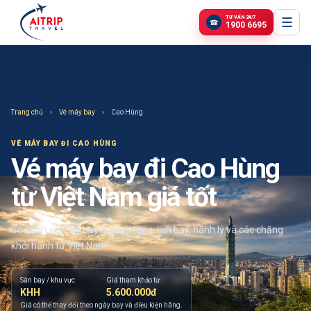
TƯ VẤN 24/7
☰
☎
1900 6695
Trang chủ
›
Vé máy bay
›
Cao Hùng
VÉ MÁY BAY
ĐI CAO HÙNG
Vé máy bay đi Cao Hùng
từ Việt Nam giá tốt
So sánh vé máy bay đi Cao Hùng, lịch bay, hành lý và các chặng
khởi hành từ Việt Nam.
Sân bay / khu vực
Giá tham khảo từ
KHH
5.600.000đ
Giá có thể thay đổi theo ngày bay và điều kiện hãng.