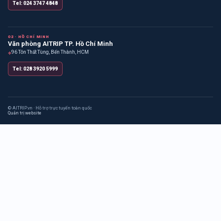
Tel: 024 3747 4848
02 · HỒ CHÍ MINH
Văn phòng AITRIP TP. Hồ Chí Minh
⌖
96 Tôn Thất Tùng, Bến Thành, HCM
Tel: 028 3920 5999
© AITRIP.vn · Hỗ trợ trực tuyến toàn quốc
Quản trị website