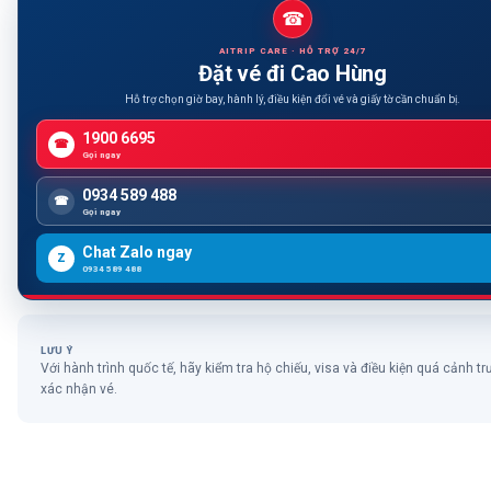
☎
AITRIP CARE · HỖ TRỢ 24/7
Đặt vé đi Cao Hùng
Hỗ trợ chọn giờ bay, hành lý, điều kiện đổi vé và giấy tờ cần chuẩn bị.
1900 6695
☎
Gọi ngay
0934 589 488
☎
Gọi ngay
Chat Zalo ngay
Z
0934 589 488
LƯU Ý
Với hành trình quốc tế, hãy kiểm tra hộ chiếu, visa và điều kiện quá cảnh tr
xác nhận vé.