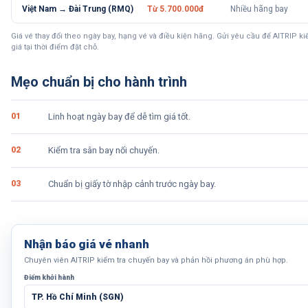
Việt Nam → Đài Trung (RMQ)
Từ 5.700.000đ
Nhiều hãng bay
Giá vé thay đổi theo ngày bay, hạng vé và điều kiện hãng. Gửi yêu cầu để AITRIP k
giá tại thời điểm đặt chỗ.
Mẹo chuẩn bị cho hành trình
0
1
Linh hoạt ngày bay để dễ tìm giá tốt.
0
2
Kiểm tra sân bay nối chuyến.
0
3
Chuẩn bị giấy tờ nhập cảnh trước ngày bay.
Nhận báo giá vé nhanh
Chuyên viên AITRIP kiểm tra chuyến bay và phản hồi phương án phù hợp.
Điểm khởi hành