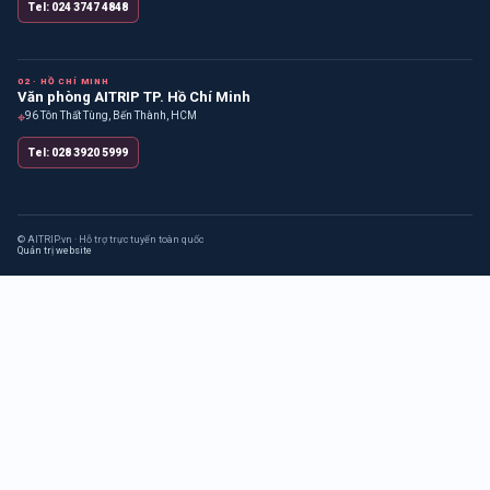
Tel: 024 3747 4848
02 · HỒ CHÍ MINH
Văn phòng AITRIP TP. Hồ Chí Minh
⌖
96 Tôn Thất Tùng, Bến Thành, HCM
Tel: 028 3920 5999
© AITRIP.vn · Hỗ trợ trực tuyến toàn quốc
Quản trị website