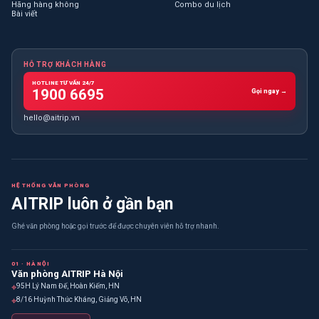
Hãng hàng không
Combo du lịch
Bài viết
HỖ TRỢ KHÁCH HÀNG
HOTLINE TƯ VẤN 24/7
1900 6695
Gọi ngay →
hello@aitrip.vn
HỆ THỐNG VĂN PHÒNG
AITRIP luôn ở gần bạn
Ghé văn phòng hoặc gọi trước để được chuyên viên hỗ trợ nhanh.
01 · HÀ NỘI
Văn phòng AITRIP Hà Nội
⌖
95H Lý Nam Đế, Hoàn Kiếm, HN
⌖
8/16 Huỳnh Thúc Kháng, Giảng Võ, HN