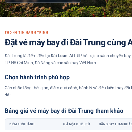
THÔNG TIN HÀNH TRÌNH
Đặt vé máy bay đi Đài Trung cùng 
Đài Trung là điểm đến tại
Đài Loan
. AITRIP hỗ trợ so sánh chuyến bay 
TP. Hồ Chí Minh, Đà Nẵng và các sân bay Việt Nam.
Chọn hành trình phù hợp
Cân nhắc tổng thời gian, điểm quá cảnh, hành lý và điều kiện thay đổi 
đặt.
Bảng giá vé máy bay
đi Đài Trung
tham khảo
ĐIỂM KHỞI HÀNH
GIÁ MỘT CHIỀU TỪ
HÃNG BAY THAM KHẢ