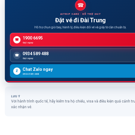
☎
AITRIP CARE · HỖ TRỢ 24/7
Đặt vé đi Đài Trung
Hỗ trợ chọn giờ bay, hành lý, điều kiện đổi vé và giấy tờ cần chuẩn bị.
1900 6695
☎
Gọi ngay
0934 589 488
☎
Gọi ngay
Chat Zalo ngay
Z
0934 589 488
LƯU Ý
Với hành trình quốc tế, hãy kiểm tra hộ chiếu, visa và điều kiện quá cảnh tr
xác nhận vé.