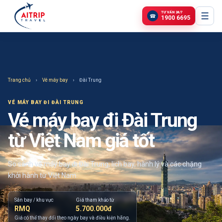
TƯ VẤN 24/7
☰
☎
1900 6695
Trang chủ
›
Vé máy bay
›
Đài Trung
VÉ MÁY BAY
ĐI ĐÀI TRUNG
Vé máy bay đi Đài Trung
từ Việt Nam giá tốt
So sánh vé máy bay đi Đài Trung, lịch bay, hành lý và các chặng
khởi hành từ Việt Nam.
Sân bay / khu vực
Giá tham khảo từ
RMQ
5.700.000đ
Giá có thể thay đổi theo ngày bay và điều kiện hãng.