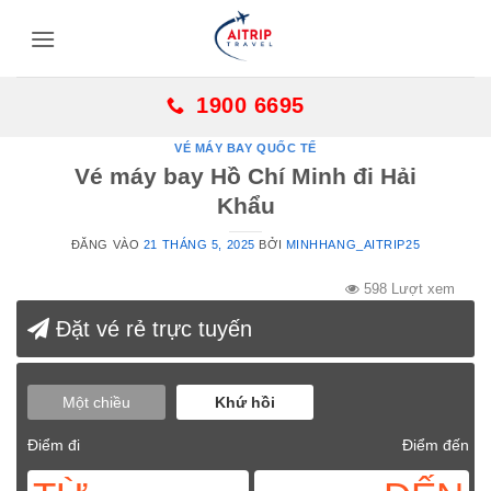
Bỏ
qua
nội
dung
1900 6695
VÉ MÁY BAY QUỐC TẾ
Vé máy bay Hồ Chí Minh đi Hải
Khẩu
ĐĂNG VÀO
21 THÁNG 5, 2025
BỞI
MINHHANG_AITRIP25
598 Lượt xem
Đặt vé rẻ trực tuyến
Một chiều
Khứ hồi
Điểm đi
Điểm đến