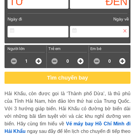
TỪ
ĐẾN
Ngày đi
Ngày về
Người lớn
Trẻ em
Em bé
1
0
0
Tìm chuyến bay
Hải Khẩu, còn được gọi là ‘Thành phố Dừa’, là thủ phủ
của Tỉnh Hải Nam, hòn đảo lớn thứ hai của Trung Quốc.
Với 3 hướng giáp biển. Hải Khẩu có đường bờ biển dài
với những bãi tắm tuyệt vời và các khu nghỉ dưỡng ven
biển. Hãy cùng tìm hiểu về
Vé máy bay Hồ Chí Minh đi
Hải Khẩu
ngay sau đây để lên lịch cho chuyến đi tiếp theo