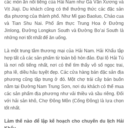
các món ăn nổi tiếng của Hải Nam như Gà Văn Xương và
Vịt Jiaji. Du khách cũng có thể thưởng thức các đặc sản
địa phương của thành phố. Như Mì gạo Baoluo, Cháo cua
và Tian Shu Nai. Phố ẩm thực Trung Hoa ở Đường
Jinlong, Đường Longkun South và Đường Bo’ai South là
những nơi tốt nhất để ăn uống.
Là một trung tâm thương mại của Hải Nam. Hải Khẩu tập
hợp tất cả các sản phẩm từ toàn bộ hòn đảo. Đại lộ Hải Tú
là nơi nổi tiếng nhất, nơi có thể tìm thấy vô số ngọc trai,
pha lê, diều hâu tuyệt đẹp. Các cửa hàng bán đặc sản địa
phương cũng tập trung ở đó. Một chợ trái cây bán buôn
nằm tại Đường Nam Trung Sơn, nơi du khách có thể mua
các sản phẩm địa phương như vải thiều và sầu riêng. Đối
với hải sản khô, Chợ Đông Môn (Cổng Đông) là lựa chọn
tốt nhất.
Làm thế nào để lập kế hoạch cho chuyến du lịch Hải