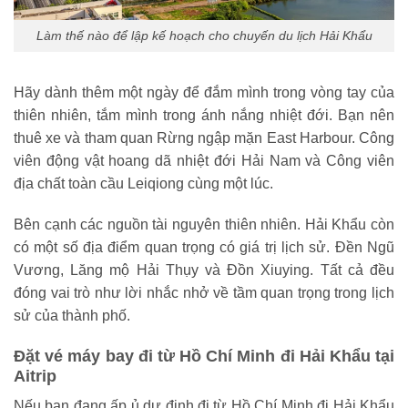
Làm thế nào để lập kế hoạch cho chuyến du lịch Hải Khẩu
Hãy dành thêm một ngày để đắm mình trong vòng tay của
thiên nhiên, tắm mình trong ánh nắng nhiệt đới. Bạn nên
thuê xe và tham quan Rừng ngập mặn East Harbour. Công
viên động vật hoang dã nhiệt đới Hải Nam và Công viên
địa chất toàn cầu Leiqiong cùng một lúc.
Bên cạnh các nguồn tài nguyên thiên nhiên. Hải Khẩu còn
có một số địa điểm quan trọng có giá trị lịch sử. Đền Ngũ
Vương, Lăng mộ Hải Thụy và Đồn Xiuying. Tất cả đều
đóng vai trò như lời nhắc nhở về tầm quan trọng trong lịch
sử của thành phố.
Đặt vé máy bay đi từ Hồ Chí Minh đi Hải Khẩu tại
Aitrip
Nếu bạn đang ấp ủ dự định đi từ Hồ Chí Minh đi Hải Khẩu