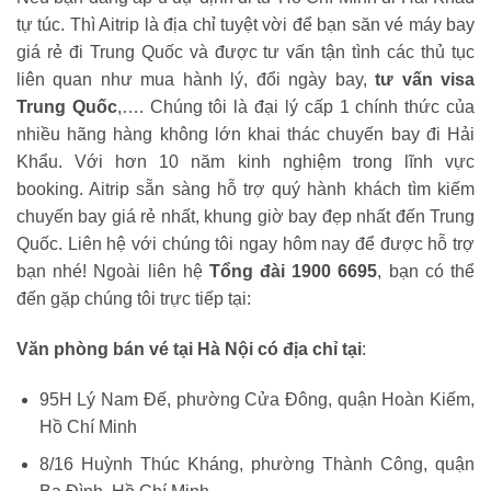
tự túc. Thì Aitrip là địa chỉ tuyệt vời để bạn săn vé máy bay
giá rẻ đi Trung Quốc và được tư vấn tận tình các thủ tục
liên quan như mua hành lý, đổi ngày bay,
tư vấn visa
Trung Quốc
,…. Chúng tôi là đại lý cấp 1 chính thức của
nhiều hãng hàng không lớn khai thác chuyến bay đi Hải
Khẩu. Với hơn 10 năm kinh nghiệm trong lĩnh vực
booking. Aitrip sẵn sàng hỗ trợ quý hành khách tìm kiếm
chuyến bay giá rẻ nhất, khung giờ bay đẹp nhất đến Trung
Quốc. Liên hệ với chúng tôi ngay hôm nay để được hỗ trợ
bạn nhé! Ngoài liên hệ
Tổng đài 1900 6695
, bạn có thể
đến gặp chúng tôi trực tiếp tại:
Văn phòng bán vé tại Hà Nội có địa chỉ tại
:
95H Lý Nam Đế, phường Cửa Đông, quận Hoàn Kiếm,
Hồ Chí Minh
8/16 Huỳnh Thúc Kháng, phường Thành Công, quận