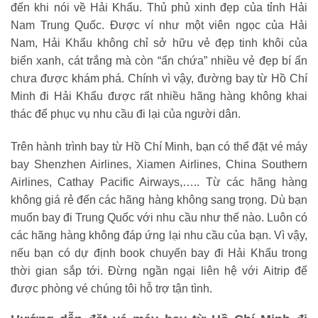
đến khi nói về Hải Khẩu. Thủ phủ xinh đẹp của tỉnh Hải
Nam Trung Quốc. Được ví như một viên ngọc của Hải
Nam, Hải Khẩu không chỉ sở hữu vẻ đẹp tinh khôi của
biển xanh, cát trắng mà còn “ẩn chứa” nhiều vẻ đẹp bí ẩn
chưa được khám phá. Chính vì vậy, đường bay từ Hồ Chí
Minh đi Hải Khẩu được rất nhiều hãng hàng không khai
thác để phục vụ nhu cầu đi lại của người dân.
Trên hành trình bay từ Hồ Chí Minh, bạn có thể đặt vé máy
bay Shenzhen Airlines, Xiamen Airlines, China Southern
Airlines, Cathay Pacific Airways,….. Từ các hãng hàng
không giá rẻ đến các hãng hàng không sang trọng. Dù bạn
muốn bay đi Trung Quốc với nhu cầu như thế nào. Luôn có
các hãng hàng không đáp ứng lại nhu cầu của bạn. Vì vậy,
nếu bạn có dự định book chuyến bay đi Hải Khẩu trong
thời gian sắp tới. Đừng ngần ngại liên hệ với Aitrip để
được phòng vé chúng tôi hỗ trợ tận tình.