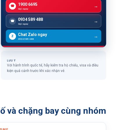
1900 6695
☎
Gọi ngay
0934 589 488
☎
Gọi ngay
Chat Zalo ngay
Z
0934 589 488
LƯU Ý
Với hành trình quốc tế, hãy kiểm tra hộ chiếu, visa và điều
kiện quá cảnh trước khi xác nhận vé.
hố và chặng bay cùng nhóm
DME