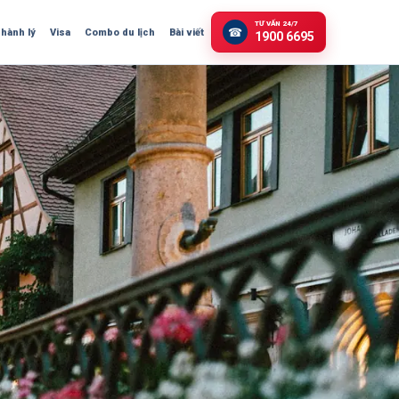
TƯ VẤN 24/7
☎
 hành lý
Visa
Combo du lịch
Bài viết
1900 6695