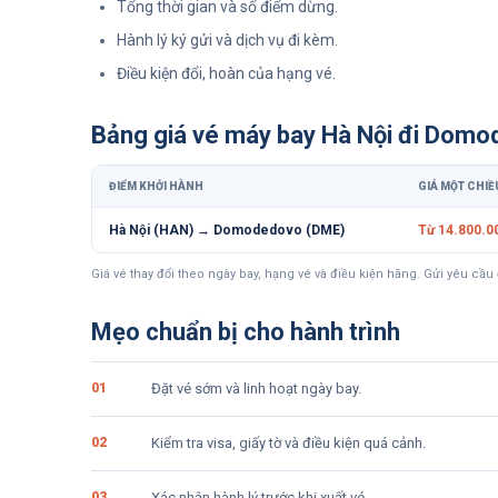
Tổng thời gian và số điểm dừng.
Hành lý ký gửi và dịch vụ đi kèm.
Điều kiện đổi, hoàn của hạng vé.
Bảng giá vé máy bay
Hà Nội đi Domo
ĐIỂM KHỞI HÀNH
GIÁ MỘT CHIỀ
Hà Nội (HAN) → Domodedovo (DME)
Từ 14.800.0
Giá vé thay đổi theo ngày bay, hạng vé và điều kiện hãng. Gửi yêu cầu 
Mẹo chuẩn bị cho hành trình
0
1
Đặt vé sớm và linh hoạt ngày bay.
0
2
Kiểm tra visa, giấy tờ và điều kiện quá cảnh.
0
3
Xác nhận hành lý trước khi xuất vé.