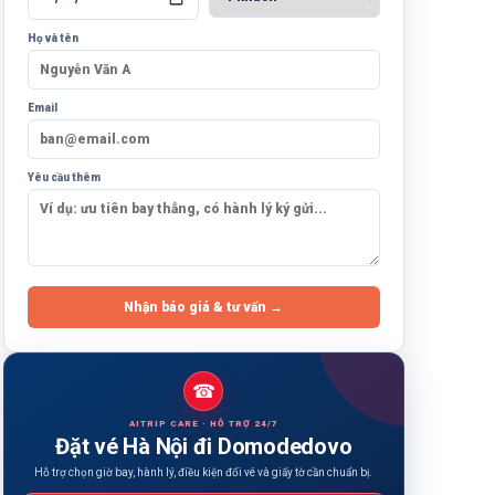
Họ và tên
Email
Yêu cầu thêm
Nhận báo giá & tư vấn →
☎
AITRIP CARE · HỖ TRỢ 24/7
Đặt vé Hà Nội đi Domodedovo
Hỗ trợ chọn giờ bay, hành lý, điều kiện đổi vé và giấy tờ cần chuẩn bị.