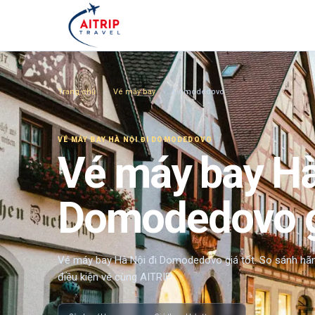
Trang chủ
›
Vé máy bay
›
Domodedovo
VÉ MÁY BAY
HÀ NỘI ĐI DOMODEDOVO
Vé máy bay Hà
Domodedovo g
Vé máy bay Hà Nội đi Domodedovo giá tốt. So sánh hãng 
điều kiện vé cùng AITRIP.