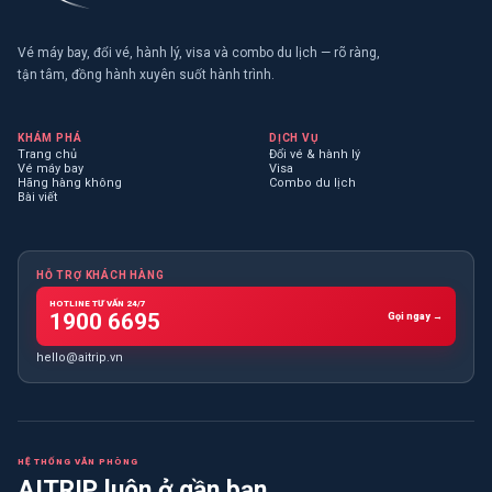
Vé máy bay, đổi vé, hành lý, visa và combo du lịch — rõ ràng,
tận tâm, đồng hành xuyên suốt hành trình.
KHÁM PHÁ
DỊCH VỤ
Trang chủ
Đổi vé & hành lý
Vé máy bay
Visa
Hãng hàng không
Combo du lịch
Bài viết
HỖ TRỢ KHÁCH HÀNG
HOTLINE TƯ VẤN 24/7
1900 6695
Gọi ngay →
hello@aitrip.vn
HỆ THỐNG VĂN PHÒNG
AITRIP luôn ở gần bạn