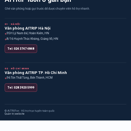
Ghé văn phòng hoặc gọi trước để được chuyên viên hỗ trợ nhanh.
01 · HÀ NỘI
Văn phòng AITRIP Hà Nội
⌖
95H Lý Nam Đế, Hoàn Kiếm, HN
⌖
8/16 Huỳnh Thúc Kháng, Giảng Võ, HN
Tel: 024 3747 4848
02 · HỒ CHÍ MINH
Văn phòng AITRIP TP. Hồ Chí Minh
⌖
96 Tôn Thất Tùng, Bến Thành, HCM
Tel: 028 3920 5999
© AITRIP.vn · Hỗ trợ trực tuyến toàn quốc
Quản trị website