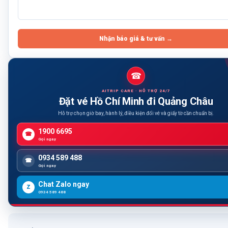
Nhận báo giá & tư vấn →
☎
AITRIP CARE · HỖ TRỢ 24/7
Đặt vé Hồ Chí Minh đi Quảng Châu
Hỗ trợ chọn giờ bay, hành lý, điều kiện đổi vé và giấy tờ cần chuẩn bị.
1900 6695
☎
Gọi ngay
0934 589 488
☎
Gọi ngay
Chat Zalo ngay
Z
0934 589 488