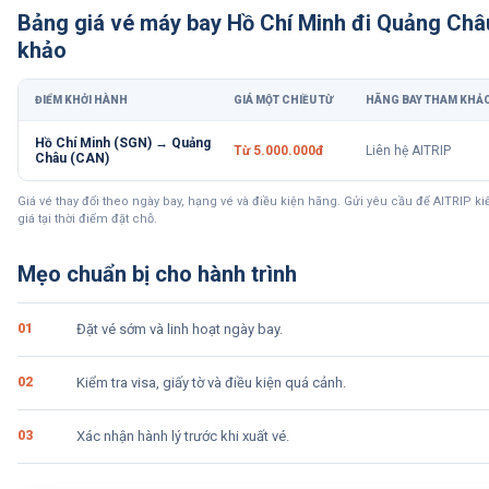
Bảng giá vé máy bay
Hồ Chí Minh đi Quảng Châ
khảo
ĐIỂM KHỞI HÀNH
GIÁ MỘT CHIỀU TỪ
HÃNG BAY THAM KHẢ
Hồ Chí Minh (SGN) → Quảng
Từ 5.000.000đ
Liên hệ AITRIP
Châu (CAN)
Giá vé thay đổi theo ngày bay, hạng vé và điều kiện hãng. Gửi yêu cầu để AITRIP k
giá tại thời điểm đặt chỗ.
Mẹo chuẩn bị cho hành trình
0
1
Đặt vé sớm và linh hoạt ngày bay.
0
2
Kiểm tra visa, giấy tờ và điều kiện quá cảnh.
0
3
Xác nhận hành lý trước khi xuất vé.