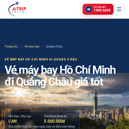
TƯ VẤN 24/7
☰
☎
1900 6695
Trang chủ
›
Vé máy bay
›
Quảng Châu
VÉ MÁY BAY
HỒ CHÍ MINH ĐI QUẢNG CHÂU
Vé máy bay Hồ Chí Minh
đi Quảng Châu giá tốt
Vé máy bay Hồ Chí Minh đi Quảng Châu giá tốt. So sánh hãng bay,
giờ khởi hành, hành lý và điều kiện vé cùng AITRIP.
Sân bay / khu vực
Giá tham khảo từ
CAN
5.000.000đ
Giá có thể thay đổi theo ngày bay và điều kiện hãng.