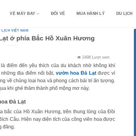
VÉ MÁY BAY
ĐỔI VÉ
MUA HÀNH LÝ
DU LỊCH
 LỊCH VIỆT NAM
Lạt ở phía Bắc Hồ Xuân Hương
2498 Lượt xem
 là điểm đến yêu thích của du khách nhờ không khí
 những địa điểm nổi bật,
vườn hoa Đà Lạt
được ví
ạng về chủng loại hoa và phong cách bài trí ấn tượng.
qua khi ghé thăm thành phố mộng mơ này.
hoa Đà Lạt
a bắc của Hồ Xuân Hương, trên thung lũng của Đồi
Bích Câu. Hiện nay diện tích của công viên hoa được
g đãng.