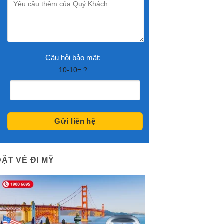
Câu hỏi bảo mật:
10-10= ?
ĐẶT VÉ ĐI MỸ