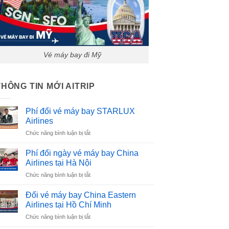
Vé máy bay đi Mỹ
THÔNG TIN MỚI AITRIP
Phí đổi vé máy bay STARLUX
Airlines
ở
Chức năng bình luận bị tắt
Phí
đổi
Phí đổi ngày vé máy bay China
vé
Airlines tại Hà Nội
máy
ở
Chức năng bình luận bị tắt
bay
Phí
STARLUX
đổi
Airlines
Đổi vé máy bay China Eastern
ngày
Airlines tại Hồ Chí Minh
vé
ở
Chức năng bình luận bị tắt
máy
Đổi
bay