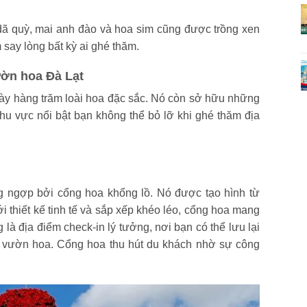
 dã quỳ, mai anh đào và hoa sim cũng được trồng xen
 say lòng bất kỳ ai ghé thăm.
ườn hoa Đà Lạt
bày hàng trăm loài hoa đặc sắc. Nó còn sở hữu những
u vực nổi bật bạn không thể bỏ lỡ khi ghé thăm địa
g ngợp bởi cổng hoa khổng lồ. Nó được tạo hình từ
 thiết kế tinh tế và sắp xếp khéo léo, cổng hoa mang
là địa điểm check-in lý tưởng, nơi bạn có thể lưu lại
 vườn hoa. Cổng hoa thu hút du khách nhờ sự công