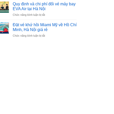
vé
China
Quy định và chi phí đổi vé máy bay
máy
Airlines
EVA Air tại Hà Nội
bay
tại
ở
Chức năng bình luận bị tắt
China
Hà
Quy
Eastern
Nội
định
Airlines
Đặt vé khứ hồi Miami Mỹ về Hồ Chí
và
tại
Minh, Hà Nội giá rẻ
chi
Hồ
ở
Chức năng bình luận bị tắt
phí
Chí
Đặt
đổi
Minh
vé
vé
khứ
máy
hồi
bay
Miami
EVA
Mỹ
Air
về
tại
Hồ
Hà
Chí
Nội
Minh,
Hà
Nội
giá
rẻ