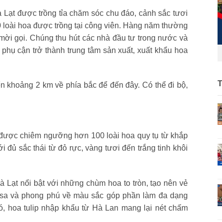
à Lạt được trồng tỉa chăm sóc chu đáo, cảnh sắc tươi
 loài hoa được trồng tại công viên. Hàng năm thường
 mời gọi. Chúng thu hút các nhà đầu tư trong nước và
 phụ cận trở thành trung tâm sản xuất, xuất khẩu hoa
n khoảng 2 km về phía bắc để đến đây. Có thể đi bộ,
được chiêm ngưỡng hơn 100 loài hoa quy tụ từ khắp
ới đủ sắc thái từ đỏ rực, vàng tươi đến trắng tinh khôi
à Lạt nổi bật với những chùm hoa to tròn, tạo nên vẻ
 sa và phong phú về màu sắc góp phần làm đa dạng
ó, hoa tulip nhập khẩu từ Hà Lan mang lại nét chấm