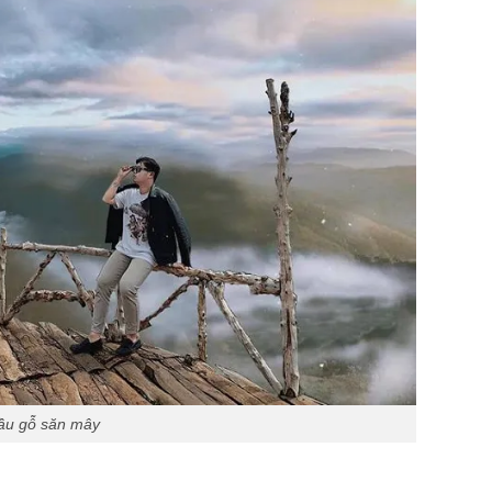
ầu gỗ săn mây