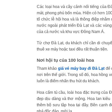
Các loại hoa và cây cảnh nổi tiếng của Đ
mát, phong phú bốn mùa. Hiện có hơn 100
tổ chức lễ hội hoa và là thông điệp nhằm
nước ngoài phát triển Đà Lạt và các vùng
của cả nước và khu vực Đông Nam Á.
Từ chợ Đà Lạt, du khách chỉ cần di chuyể
thuê xe máy hoặc taxi đều rất thuận tiện.
Nơi hội tụ của 100 loài hoa
Tham khảo
giá vé máy bay đi Đà Lạt
để 
nơi trên thế giới. Trong số đó, hoa hồng v
luôn là điểm nhấn thu hút du khách.
Hoa cẩm tú cầu, loài hoa đặc trưng của Đ
đẹp dịu dàng và thơ mộng. Hoa lan kiêu
thêm bộ sưu tập hoa tại đây. Bên cạnh đ
phá độc đáo, mới lạ.